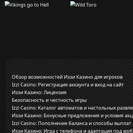
Обзор возможностей Иззи Казино для игроков
Izzi Casino: Регистрация аккаунта и вход на сайт
Иззи Казино: Лицензия
Безопасность и честность игры
Izzi Casino: Каталог автоматов и настольных развл
Иззи Казино: Бонусные предложения и условия ак
Izzi Casino: Пополнение баланса и способы выплат
Иззи Казино: Игра с телефона и адаптация под мо