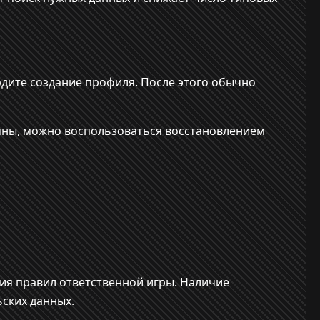
рдите создание профиля. После этого обычно
ряны, можно воспользоваться восстановлением
ния правил ответственной игры. Наличие
ских данных.