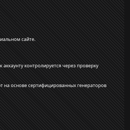
иальном сайте.
к аккаунту контролируется через проверку
ают на основе сертифицированных генераторов