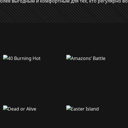
олее выгодным и комфортным для тех, кто регулярно во