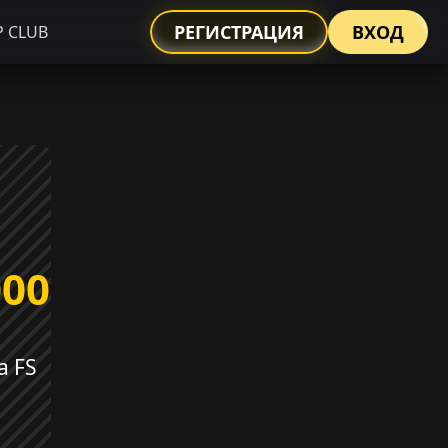
РЕГИСТРАЦИЯ
ВХОД
P CLUB
00
а FS