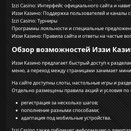
Izzi Casino: Интерфейс официального сайта и нави
Иззи Казино: Поддержка пользователей и каналы с
Izzi Casino: Турниры
Программы лояльности и специальные предложен
Иззи Казино: Правила сайта и ответы на частые в
Обзор возможностей Иззи Кази
Иззи Казино предлагает быстрый доступ к раздела
меню, а переход между страницами занимает мин
На сайте доступны слоты, настольные игры и разде
Отдельно размещены правила акций и условия по
регистрация за несколько шагов;
пополнение разными способами;
адаптация под мобильные устройства.
Izzi Casino также публикует информацию о лимита