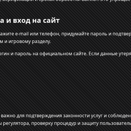
а и вход на сайт
ажите e-mail или телефон, придумайте пароль и подтве
м и игровому разделу.
огин и пароль на официальном сайте. Если данные уте
 важно для подтверждения законности услуг и соблюде
 регулятора, проверку процедур и защиту пользователь