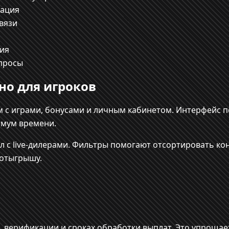
гация
вязи
ия
опросы
но для игроков
м с играми, бонусами и личным кабинетом. Интерфейс 
имум времени.
л с live-дилерами. Фильтры помогают отсортировать ко
 отыгрышу.
х, верификации и сроках обработки выплат. Это упроща